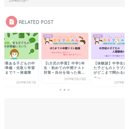
上が取れた話～
RELATED POST
生
中学生
中学生
LD児の学習】中学1年
【体験談】中学生になっ
学習障害ある子ども
・初めての中間テスト
た子どものトラブルに親
学入学準備・先取り
策～自分を知った発...
がどこまで関わるのか
はどこまで？～発達
～...
害...
2019年5月23日
2019年5月12日
2019年