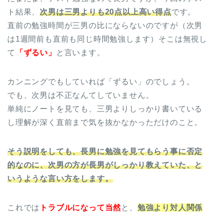
ト結果、
次男は三男よりも20点以上高い得点
です。
直前の勉強時間が三男の比にならないのですが（次男
は1週間前も直前も同じ時間勉強します）そこは無視し
て
「ずるい」
と言います。
カンニングでもしていれば「ずるい」のでしょう。
でも、次男は不正なんてしていません。
単純にノートを見ても、三男よりしっかり書いている
し理解が深く直前まで気を抜かなかっただけのこと。
そう説明をしても、長男に勉強を見てもらう事に否定
的なのに、次男の方が長男がしっかり教えていた、と
いうような言い方をします。
これでは
トラブルになって当然
と、
勉強より対人関係