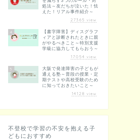
を減らす3つのルール・対
処法～友だちが泣いた！怯
えた！リアル事件紹介～
27365
view
【書字障害】ディスグラフ
4
ィアと診断されたときに親
がやるべきこと～特別支援
学級に協力してもらおう～
17054
view
大阪で発達障害の子どもが
5
通える塾～普段の授業・定
期テストや高校受験のため
に知っておきたいこと～
14128
view
不登校で学習の不安を抱える子
どもにおすすめ