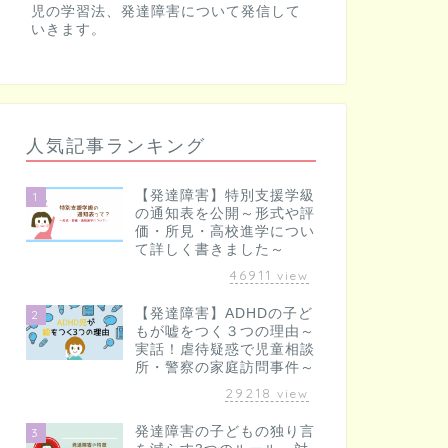
児の学習法、発達障害について発信して
いきます。
人気記事ランキング
【発達障害】特別支援学級
1
の通知表を公開～形式や評
価・所見・高校進学につい
て詳しく書きました～
46911
view
【発達障害】ADHDの子ど
2
もが嘘をつく３つの理由～
実話！虐待疑惑で児童相談
所・警察の家庭訪問事件～
29218
view
発達障害の子どもの独り言
3