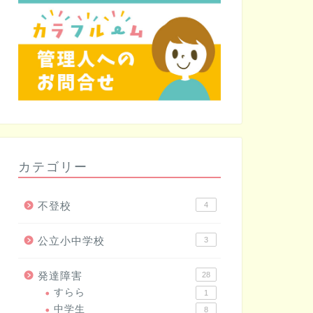
カテゴリー
不登校
4
公立小中学校
3
発達障害
28
すらら
1
中学生
8