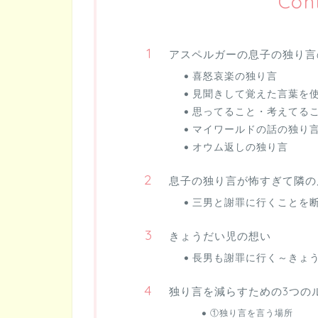
Con
アスペルガーの息子の独り言
喜怒哀楽の独り言
見聞きして覚えた言葉を
思ってること・考えてる
マイワールドの話の独り
オウム返しの独り言
息子の独り言が怖すぎて隣の
三男と謝罪に行くことを
きょうだい児の想い
長男も謝罪に行く～きょ
独り言を減らすための3つの
①独り言を言う場所