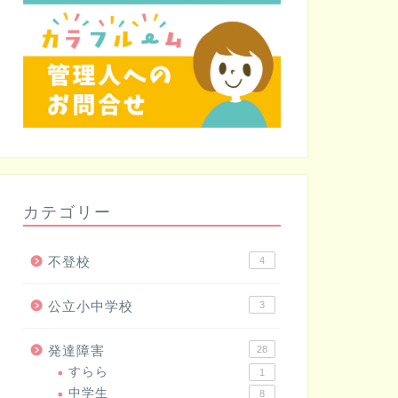
カテゴリー
不登校
4
公立小中学校
3
発達障害
28
すらら
1
中学生
8