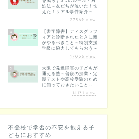
を減らす3つのルール・対
処法～友だちが泣いた！怯
えた！リアル事件紹介～
27369
view
【書字障害】ディスグラフ
4
ィアと診断されたときに親
がやるべきこと～特別支援
学級に協力してもらおう～
17056
view
大阪で発達障害の子どもが
5
通える塾～普段の授業・定
期テストや高校受験のため
に知っておきたいこと～
14131
view
不登校で学習の不安を抱える子
どもにおすすめ