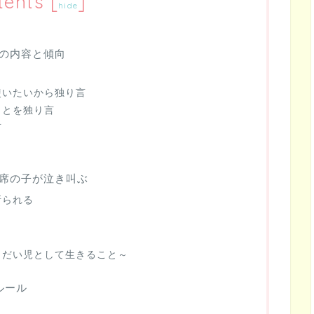
tents
[
]
hide
の内容と傾向
使いたいから独り言
ことを独り言
言
席の子が泣き叫ぶ
断られる
うだい児として生きること～
ルール