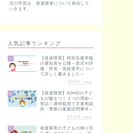
児の学習法、発達障害について発信して
いきます。
人気記事ランキング
【発達障害】特別支援学級
1
の通知表を公開～形式や評
価・所見・高校進学につい
て詳しく書きました～
46911
view
【発達障害】ADHDの子ど
2
もが嘘をつく３つの理由～
実話！虐待疑惑で児童相談
所・警察の家庭訪問事件～
29219
view
発達障害の子どもの独り言
3