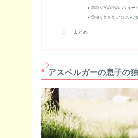
②独り言の声のボリュー
③独り言を言ってはいけ
まとめ
アスペルガーの息子の独