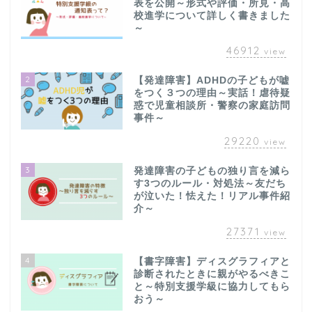
表を公開～形式や評価・所見・高
校進学について詳しく書きました
～
46912
view
2
【発達障害】ADHDの子どもが嘘
をつく３つの理由～実話！虐待疑
惑で児童相談所・警察の家庭訪問
事件～
29220
view
3
発達障害の子どもの独り言を減ら
す3つのルール・対処法～友だち
が泣いた！怯えた！リアル事件紹
介～
27371
view
4
【書字障害】ディスグラフィアと
診断されたときに親がやるべきこ
と～特別支援学級に協力してもら
おう～