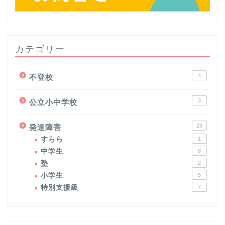
カテゴリー
4
不登校
3
公立小中学校
28
発達障害
すらら
1
中学生
8
塾
2
小学生
5
特別支援級
7