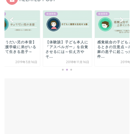
障害
発達障害
発達障害
体験談】子ども本人に
感覚統合の子どもと接す
【きょうだい児の本
アスペルガー」を自覚
るときの注意点～感覚鈍
特別支援学級に弟が
せるには～伝え方や
麻の息子に起こった事
兄として生きる息子
.
件...
思...
2018年11月16日
2019年4月6日
2019年3