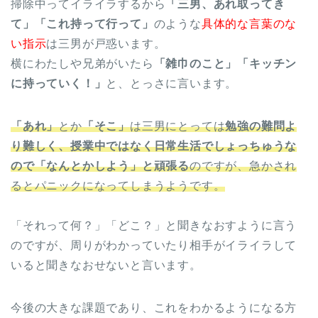
掃除中ってイライラするから
「三男、あれ取ってき
て」「これ持って行って」
のような
具体的な言葉のな
い指示
は三男が戸惑います。
横にわたしや兄弟がいたら
「雑巾のこと」「キッチン
に持っていく！」
と、とっさに言います。
「あれ」
とか
「そこ」
は三男にとっては
勉強の難問よ
り難しく、授業中ではなく日常生活でしょっちゅうな
ので「なんとかしよう」と頑張る
のですが、急かされ
るとパニックになってしまうようです。
「それって何？」「どこ？」と聞きなおすように言う
のですが、周りがわかっていたり相手がイライラして
いると聞きなおせないと言います。
今後の大きな課題であり、これをわかるようになる方