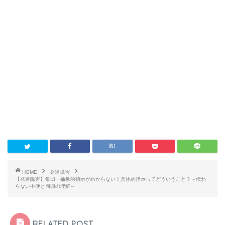
HOME
発達障害
【発達障害】集団・抽象的指示がわからない！具体的指示ってどういうこと？～伝わ
らない不便と周囲の理解～
RELATED POST