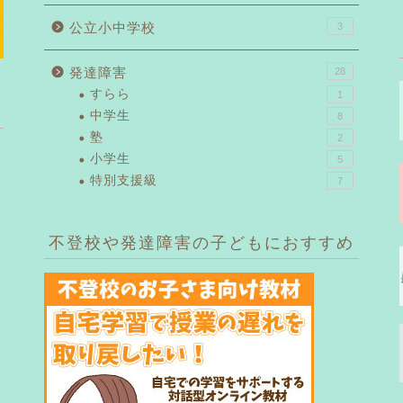
公立小中学校
3
発達障害
28
すらら
1
中学生
8
塾
2
小学生
5
特別支援級
7
不登校や発達障害の子どもにおすすめ