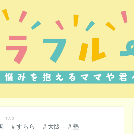
― TAG ―
害 ＃すらら ＃大阪 ＃塾