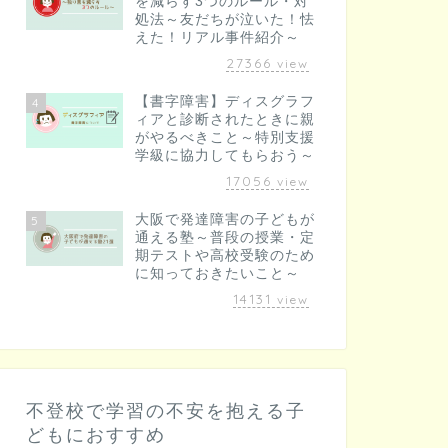
を減らす3つのルール・対
処法～友だちが泣いた！怯
えた！リアル事件紹介～
27366
view
【書字障害】ディスグラフ
4
ィアと診断されたときに親
がやるべきこと～特別支援
学級に協力してもらおう～
17056
view
大阪で発達障害の子どもが
5
通える塾～普段の授業・定
期テストや高校受験のため
に知っておきたいこと～
14131
view
不登校で学習の不安を抱える子
どもにおすすめ