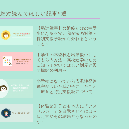
絶対読んでほしい記事5選
【発達障害】普通級だけの中学
生になる不安と我が家の対策～
特別支援学級から外れるという
こと～
中学生の不登校を出席扱いにし
てもらう方法～高校進学のため
に知っておいてほしい制度と民
間機関の利用～
小学校になってから広汎性発達
障害がついた我が子にしたこと
～療育と特別支援級について～
【体験談】子ども本人に「アス
ペルガー」を自覚させるには～
伝え方やその結果どうなったの
か～