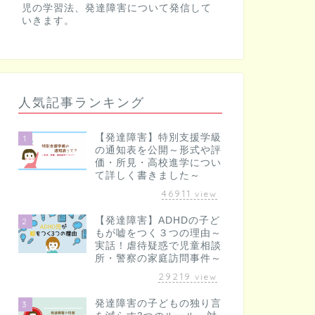
児の学習法、発達障害について発信して
いきます。
人気記事ランキング
【発達障害】特別支援学級
1
の通知表を公開～形式や評
価・所見・高校進学につい
て詳しく書きました～
46911
view
【発達障害】ADHDの子ど
2
もが嘘をつく３つの理由～
実話！虐待疑惑で児童相談
所・警察の家庭訪問事件～
29219
view
発達障害の子どもの独り言
3