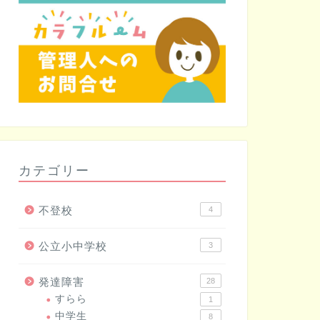
カテゴリー
不登校
4
公立小中学校
3
発達障害
28
すらら
1
中学生
8