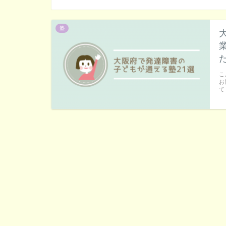
塾
こ
お
て