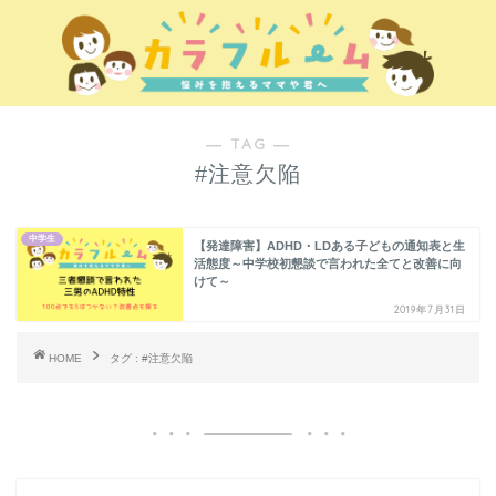
― TAG ―
#注意欠陥
中学生
【発達障害】ADHD・LDある子どもの通知表と生
活態度～中学校初懇談で言われた全てと改善に向
けて～
2019年7月31日
HOME
タグ : #注意欠陥