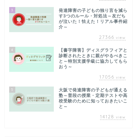
3
発達障害の子どもの独り言を減ら
す3つのルール・対処法～友だち
が泣いた！怯えた！リアル事件紹
介～
27366
view
4
【書字障害】ディスグラフィアと
診断されたときに親がやるべきこ
と～特別支援学級に協力してもら
おう～
17056
view
5
大阪で発達障害の子どもが通える
塾～普段の授業・定期テストや高
校受験のために知っておきたいこ
と～
14128
view