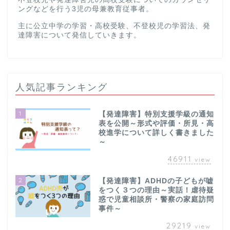
ングなどを行う3児の母兼教育従事者。
主に公立中学の学習・高校受験、不登校児の学習法、発
達障害について発信していきます。
人気記事ランキング
1
【発達障害】特別支援学級の通知
表を公開～形式や評価・所見・高
校進学について詳しく書きました
～
46911
view
2
【発達障害】ADHDの子どもが嘘
をつく３つの理由～実話！虐待疑
惑で児童相談所・警察の家庭訪問
事件～
29219
view