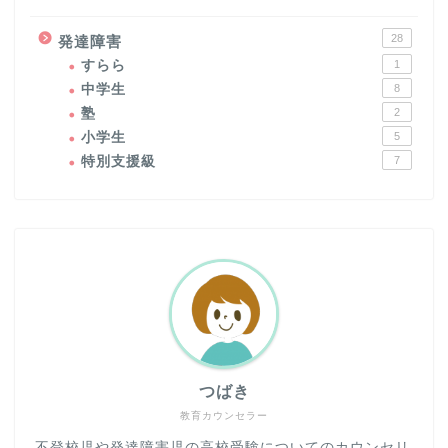
28
発達障害
すらら
1
中学生
8
塾
2
小学生
5
特別支援級
7
つばき
教育カウンセラー
不登校児や発達障害児の高校受験についてのカウンセリ