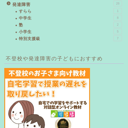
28
発達障害
すらら
1
中学生
8
塾
2
小学生
5
特別支援級
7
不登校や発達障害の子どもにおすすめ