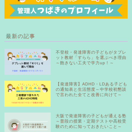
最新の記事
不登校・発達障害の子どもがタブレ
ット教材「すらら」を選ぶべき理由
～飽きない工夫で学力up！～
【発達障害】ADHD・LDある子ども
の通知表と生活態度～中学校初懇談
で言われた全てと改善に向けて～
大阪で発達障害の子どもが通える塾
～普段の授業・定期テストや高校受
験のために知っておきたいこと～